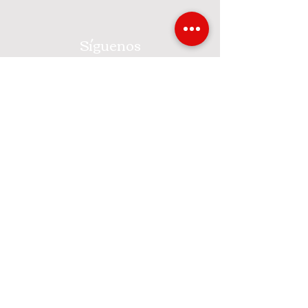
Síguenos
Facebook
Instagram
Únete al club Cheffsin y
obtén 10% de descuento
en tu próxima visita
Email
Únete